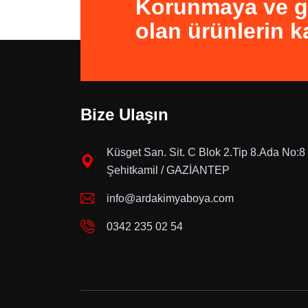
Korunmaya ve gü
olan ürünlerin k
Bize Ulaşın
Küsget San. Sit. C Blok 2.Tip 8.Ada No:8
Şehitkamil / GAZİANTEP
info@ardakimyaboya.com
0342 235 02 54