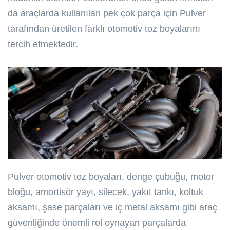
da araçlarda kullanılan pek çok parça için Pulver
tarafından üretilen farklı otomotiv toz boyalarını
tercih etmektedir.
Pulver otomotiv toz boyaları, denge çubuğu, motor
bloğu, amortisör yayı, silecek, yakıt tankı, koltuk
aksamı, şase parçaları ve iç metal aksamı gibi araç
güvenliğinde önemli rol oynayan parçalarda