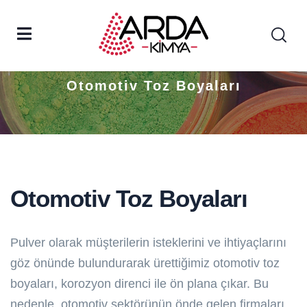
Otomotiv Toz Boyaları
Otomotiv Toz Boyaları
Otomotiv Toz Boyaları
Pulver olarak müşterilerin isteklerini ve ihtiyaçlarını
göz önünde bulundurarak ürettiğimiz otomotiv toz
boyaları, korozyon direnci ile ön plana çıkar. Bu
nedenle, otomotiv sektörünün önde gelen firmaları